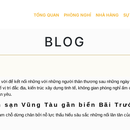
TỔNG QUAN
PHÒNG NGHỈ
TỔNG QUAN
PHÒNG NGHỈ
NHÀ HÀNG
SỰ
 HOTEL & E-GAMING CLUB
BẢN ĐỒ
BLOG
KHÁM PHÁ
NHÀ HÀNG
SỰ KIỆN
IL RESTAURANT
AMBAL BEER
DỊCH VỤ
KHUYẾN MÃI
ệt vời để kết nối những với những người thân thương sau những ngày
GYM
ị trí đắc địa, kiến trúc xây dựng tinh tế, không gian phòng nghỉ ấm
TRÒ CHƠI MONACO CLUB
ân yêu.
GIỚI THIỆU
BLOG
h sạn Vũng Tàu gần biển Bãi Trư
LIÊN HỆ
m chỗ dừng chân bởi nỗ lực thấu hiểu sâu sắc những nổi lăn tăn củ
LIÊN HỆ