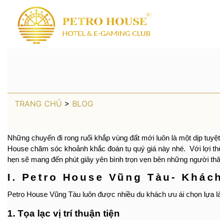
PETRO HOUSE
BAS
TRANG CHỦ
>
BLOG
S
Những chuyến đi rong ruổi khắp vùng đất mới luôn là một dịp tuy
House chăm sóc khoảnh khắc đoàn tụ quý giá này nhé. Với lợi thế v
CÂU LẠC BỘ 
hẹn sẽ mang đến phút giây yên bình trọn vẹn bên những người th
I. Petro House Vũng Tàu- Khác
Petro House Vũng Tàu luôn được nhiều du khách ưu ái chọn lựa là
1. Tọa lạc vị trí thuận tiện