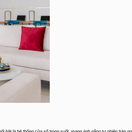
i bật là hệ thống cửa sổ trong suốt, mang ánh nắng tự nhiên tràn ngậ