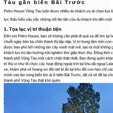
Tàu gần biển Bãi Trước
Petro House Vũng Tàu luôn được nhiều du khách ưu ái chọn lựa 
lực thấu hiểu sâu sắc những nổi lăn tăn của du khách khi đến một
1. Tọa lạc vị trí thuận tiện
Đến với Petro House, bạn sẽ không cần phải đi quá xa để tìm lại h
chuỗi ngày bôn ba chốn thành thị tấp nập. Vị trí trung tâm trên c
được bao phủ bởi những tán cây xanh mát mẻ, tạo ra một không g
khách lưu trú tận hưởng trải nghiệm thư giãn thực thụ. Đồng thời
thành phố Vũng Tàu một cách chân thật nhất. Bạn đừng quên khám
trí thú vị như tổ chức các hoạt động ngoài trời tại khu dã ngoại Lal
xe, khám phá vẻ hoang sơ đôi nét bí ẩn tại khu đồi con heo chỉ cá
mình vào làn sóng biển êm ái ở biển Bãi Trước, tất cả sẽ để lại c
thành phố Vũng Tàu thật khó quên.