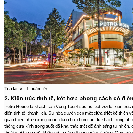
Tọa lạc vị trí thuận tiện
2. Kiến trúc tinh tế, kết hợp phong cách cổ điển
Petro House là khách sạn Vũng Tàu 4 sao nổi bật với lối kiến tr
điển tinh tế, thanh lịch. Sự hòa quyện đẹp mắt giữa thiết kế thiên v
quan thiên nhiên xung quanh luôn hớp hồn các du khách trong nhữ
thống cửa kính trong suốt đã khai thác triệt để ánh sáng tự nhiên
thoải mái trong một không gian sáng thoáng và mở rộng. Quy mô 