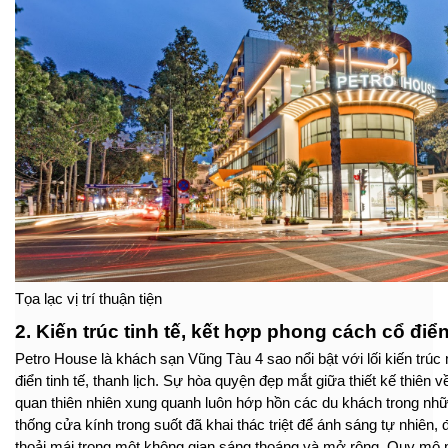
Tọa lạc vị trí thuận tiện
2. Kiến trúc tinh tế, kết hợp phong cách cổ điển
Petro House là khách sạn Vũng Tàu 4 sao nổi bật với lối kiến tr
điển tinh tế, thanh lịch. Sự hòa quyện đẹp mắt giữa thiết kế thiên v
quan thiên nhiên xung quanh luôn hớp hồn các du khách trong nhữ
thống cửa kính trong suốt đã khai thác triệt để ánh sáng tự nhiên
thoải mái trong một không gian sáng thoáng và mở rộng. Quy mô 