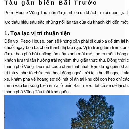
Tàu gần biển Bãi Trước
Petro House Vũng Tàu luôn được nhiều du khách ưu ái chọn lựa 
lực thấu hiểu sâu sắc những nổi lăn tăn của du khách khi đến một
1. Tọa lạc vị trí thuận tiện
Đến với Petro House, bạn sẽ không cần phải đi quá xa để tìm lại h
chuỗi ngày bôn ba chốn thành thị tấp nập. Vị trí trung tâm trên c
được bao phủ bởi những tán cây xanh mát mẻ, tạo ra một không g
khách lưu trú tận hưởng trải nghiệm thư giãn thực thụ. Đồng thời
thành phố Vũng Tàu một cách chân thật nhất. Bạn đừng quên khám
trí thú vị như tổ chức các hoạt động ngoài trời tại khu dã ngoại Lal
xe, khám phá vẻ hoang sơ đôi nét bí ẩn tại khu đồi con heo chỉ cá
mình vào làn sóng biển êm ái ở biển Bãi Trước, tất cả sẽ để lại c
thành phố Vũng Tàu thật khó quên.