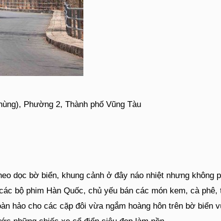
 Phùng), Phường 2, Thành phố Vũng Tàu
 dọc bờ biển, khung cảnh ở đây náo nhiệt nhưng không phả
các bộ phim Hàn Quốc, chủ yếu bán các món kem, cà phê, t
 hoàn hảo cho các cặp đôi vừa ngắm hoàng hôn trên bờ biể
ước những chiếc xe cổ điển siêu đẹp làm nền.