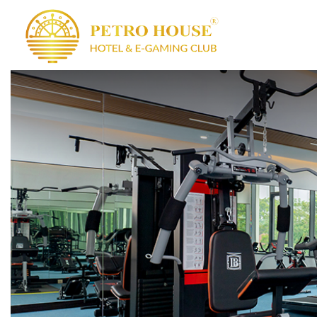
PETRO HOUSE
BAS
S
CÂU LẠC BỘ 