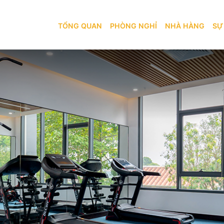
TỔNG QUAN
PHÒNG NGHỈ
TỔNG QUAN
PHÒNG NGHỈ
NHÀ HÀNG
SỰ
 HOTEL & E-GAMING CLUB
BẢN ĐỒ
KHÁM PHÁ
NHÀ HÀNG
SỰ KIỆN
IL RESTAURANT
AMBAL BEER
DỊCH VỤ
KHUYẾN MÃI
GYM
TRÒ CHƠI MONACO CLUB
GIỚI THIỆU
BLOG
LIÊN HỆ
LIÊN HỆ