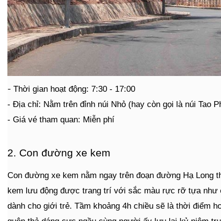
-
Thời gian hoạt động: 7:30 - 17:00
- Địa chỉ: Nằm trên đỉnh núi Nhỏ (hay còn gọi là núi Tao
- Giá vé tham quan: Miễn phí
2. Con đường xe kem
Con đường xe kem nằm ngay trên đoạn đường Hạ Long theo
kem lưu động được trang trí với sắc màu rực rỡ tựa như 
dành cho giới trẻ. Tầm khoảng 4h chiều sẽ là thời điểm
quên thả dáng cực ngầu cùng người ấy lưu lại kỷ niệm tr