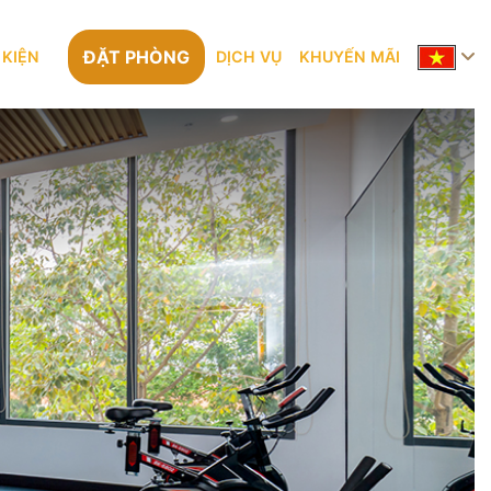
ĐẶT PHÒNG
 KIỆN
DỊCH VỤ
KHUYẾN MÃI