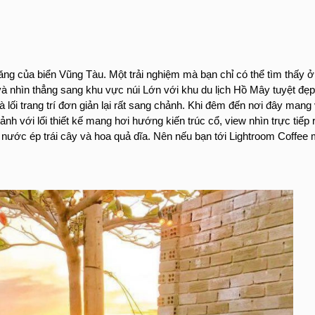
ăng của biển Vũng Tàu. Một trải nghiệm mà bạn chỉ có thể tìm thấy 
 nhìn thẳng sang khu vực núi Lớn với khu du lịch Hồ Mây tuyệt đẹp
ối trang trí đơn giản lại rất sang chảnh. Khi đêm đến nơi đây mang 
h với lối thiết kế mang hơi hướng kiến trúc cổ, view nhìn trực tiếp r
nước ép trái cây và hoa quả dĩa. Nên nếu bạn tới Lightroom Coffee m