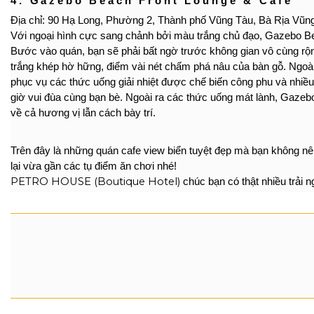
4. Gazebo Beach Front Lounge & Cafe
Địa chỉ: 90 Hạ Long, Phường 2, Thành phố Vũng Tàu, Bà Rịa Vũn
Với ngoại hình cực sang chảnh bởi màu trắng chủ đạo, Gazebo Be
Bước vào quán, bạn sẽ phải bất ngờ trước không gian vô cùng rộng r
trắng khép hờ hững, điểm vài nét chấm phá nâu của bàn gỗ. Ngoài r
phục vụ các thức uống giải nhiệt được chế biến công phu và nhiều
giờ vui đùa cùng bạn bè. Ngoài ra các thức uống mát lành, Gaze
về cả hương vị lẫn cách bày trí. 
Trên đây là những quán cafe view biển tuyệt đẹp mà bạn không n
lại vừa gần các tụ điểm ăn chơi nhé!
PETRO HOUSE (Boutique Hotel)
 chúc bạn có thật nhiều trải 