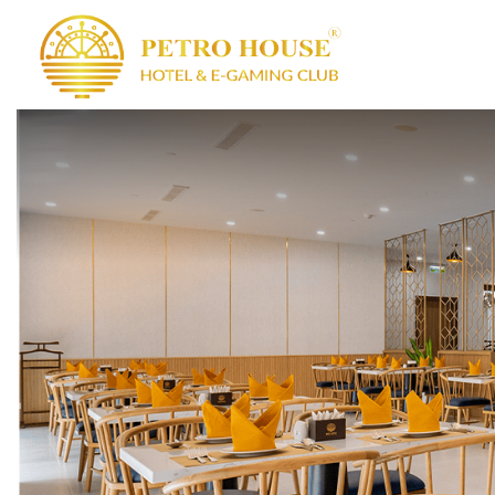
PETRO HOUSE
BAS
S
CÂU LẠC BỘ 