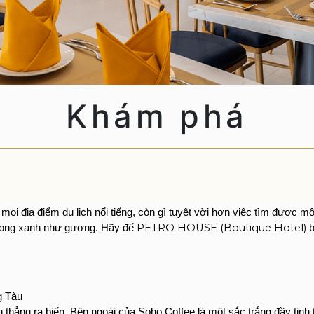
TUYỂN DỤNG
Khám phá
ọi địa điểm du lịch nổi tiếng, còn gì tuyệt vời hơn việc tìm được 
PETRO HOUSE (Boutique Hotel)
 trong xanh như gương. Hãy để 
 
g Tàu
hẳng ra biển. Bên ngoài của Soho Coffee là một sắc trắng đầy tinh t