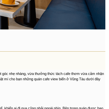
một góc nhẹ nhàng, vừa thưởng thức tách cafe thơm vừa cảm nhận 
bật mí cho bạn những quán cafe view biển ở Vũng Tàu dưới đây 
ế, khiến ai đi qua cũng phải ngoái nhìn. Bên trong quán được bao 