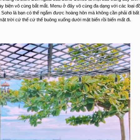
 biện vô cùng bắt mắt. Menu ở đây vô cùng đa dạng với các loại đồ u
với Soho là bạn có thể ngắm được hoàng hôn mà không cần phải đi bấ
t trời cứ thế cứ thế buông xuống dưới mặt biển rồi biến mất đi. 