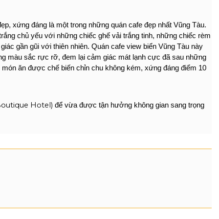
p, xứng đáng là một trong những quán cafe đẹp nhất Vũng Tàu. 
 trắng chủ yếu với những chiếc ghế vải trắng tinh, những chiếc rèm 
giác gần gũi với thiên nhiên. Quán cafe view biển Vũng Tàu này 
ững màu sắc rực rỡ, đem lại cảm giác mát lạnh cực đã sau những 
g món ăn được chế biến chỉn chu không kém, xứng đáng điểm 10 
utique Hotel)
 để vừa được tận hưởng không gian sang trọng 