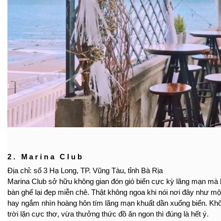
2. Marina Club
Địa chỉ: số 3 Hạ Long, TP. Vũng Tàu, tỉnh Bà Rịa
Marina Club sở hữu không gian đón gió biển cực kỳ lãng mạn mà bạ
bàn ghế lại đẹp miễn chê. Thật không ngoa khi nói nơi đây như một
hay ngắm nhìn hoàng hôn tím lãng mạn khuất dần xuống biển. Khôn
trời lặn cực thơ, vừa thưởng thức đồ ăn ngon thì đúng là hết ý.