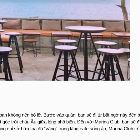
n không nên bỏ lỡ. Bước vào quán, bạn sẽ đi từ bất ngờ này đến bất
 góc trời châu Âu giữa lòng phố biển. Đến với Marina Club, bạn sẽ đư
g chỉ sở hữu tọa độ “vàng” trong làng cafe sống ảo, Marina Club cò