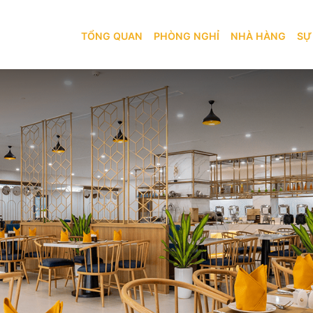
TỔNG QUAN
PHÒNG NGHỈ
TỔNG QUAN
PHÒNG NGHỈ
NHÀ HÀNG
SỰ
 HOTEL & E-GAMING CLUB
BẢN ĐỒ
KHÁM PHÁ
NHÀ HÀNG
SỰ KIỆN
IL RESTAURANT
AMBAL BEER
DỊCH VỤ
KHUYẾN MÃI
GYM
TRÒ CHƠI MONACO CLUB
GIỚI THIỆU
BLOG
LIÊN HỆ
LIÊN HỆ