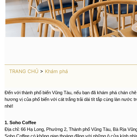
TRANG CHỦ
>
Khám phá
Đến với thành phố biển Vũng Tàu, nếu bạn đã khám phá chán chê m
hương vị của phố biển với cát trắng trải dài tít tắp cùng làn nước
nhé!
1. Soho Coffee
Địa chỉ: 66 Hạ Long, Phường 2, Thành phố Vũng Tàu, Bà Rịa Vũn
Soho Coffee có không gian thoáng đãng với những ô cửa kính nhìn t