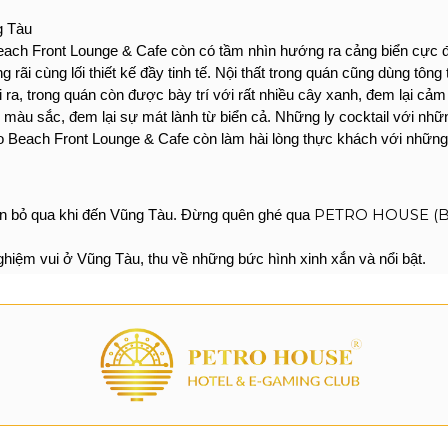
g Tàu
ach Front Lounge & Cafe còn có tầm nhìn hướng ra cảng biển cực đẹ
ãi cùng lối thiết kế đầy tinh tế. Nội thất trong quán cũng dùng tông
a, trong quán còn được bày trí với rất nhiều cây xanh, đem lại cảm 
 màu sắc, đem lại sự mát lành từ biển cả. Những ly cocktail với nh
bo Beach Front Lounge & Cafe còn làm hài lòng thực khách với nhữn
PETRO HOUSE (Bo
ên bỏ qua khi đến Vũng Tàu. Đừng quên ghé qua 
nghiệm vui ở Vũng Tàu, thu về những bức hình xinh xắn và nổi bật. 