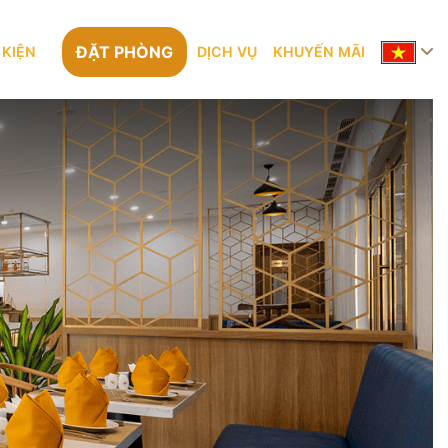
ĐẶT PHÒNG
 KIỆN
DỊCH VỤ
KHUYẾN MÃI