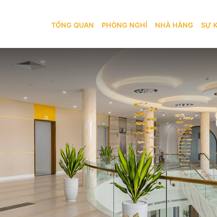
TỔNG QUAN
PHÒNG NGHỈ
TỔNG QUAN
PHÒNG NGHỈ
NHÀ HÀNG
SỰ 
 HOTEL & E-GAMING CLUB
BẢN ĐỒ
KHÁM PHÁ
NHÀ HÀNG
SỰ KIỆN
IL RESTAURANT
AMBAL BEER
DỊCH VỤ
KHUYẾN MÃI
GYM
TRÒ CHƠI MONACO CLUB
GIỚI THIỆU
BLOG
LIÊN HỆ
LIÊN HỆ