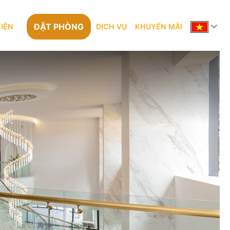
ĐẶT PHÒNG
KIỆN
DỊCH VỤ
KHUYẾN MÃI