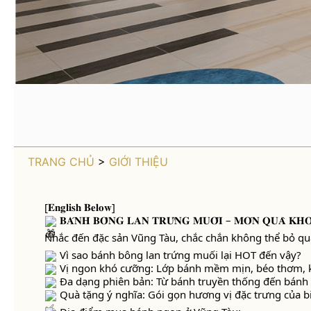
TRANG CHỦ
>
GIỚI THIỆU
[𝐄𝐧𝐠𝐥𝐢𝐬𝐡 𝐁𝐞𝐥𝐨𝐰]
𝐁𝐀́𝐍𝐇 𝐁𝐎̂𝐍𝐆 𝐋𝐀𝐍 𝐓𝐑𝐔̛́𝐍𝐆 𝐌𝐔𝐎̂́𝐈 – 𝐌𝐎́𝐍 𝐐𝐔𝐀̀ 𝐊𝐇𝐎̂
Nhắc đến đặc sản Vũng Tàu, chắc chắn không thể bỏ q
Vì
sao bánh bông lan trứng muối lại HOT đến vậy?
Vị ngon khó cưỡng: Lớp bánh mềm mịn, béo thơm, kế
Đa dạng phiên bản: Từ bánh truyền thống đến bánh p
Quà tặng ý nghĩa: Gói gọn hương vị đặc trưng của bi