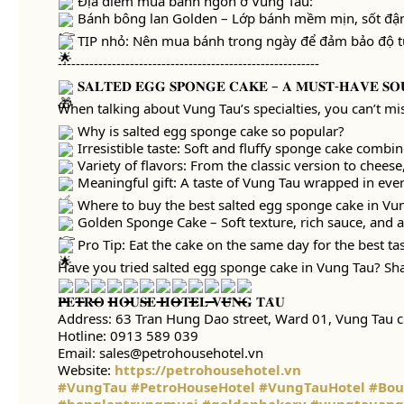
Địa điểm mua bánh ngon ở Vũng Tàu:
Bánh bông lan Golden – Lớp bánh mềm mịn, sốt đậm
TIP nhỏ: Nên mua bánh trong ngày để đảm bảo độ tư
----------------------------------------------------------
𝐒𝐀𝐋𝐓𝐄𝐃 𝐄𝐆𝐆 𝐒𝐏𝐎𝐍𝐆𝐄 𝐂𝐀𝐊𝐄 – 𝐀 𝐌𝐔𝐒𝐓-𝐇𝐀𝐕𝐄 𝐒𝐎
When talking about Vung Tau’s specialties, you can’t miss
Why is salted egg sponge cake so popular?
Irresistible taste: Soft and fluffy sponge cake combi
Variety of flavors: From the classic version to chees
Meaningful gift: A taste of Vung Tau wrapped in ever
Where to buy the best salted egg sponge cake in Vu
Golden Sponge Cake – Soft texture, rich sauce, and a
Pro Tip: Eat the cake on the same day for the best tast
Have you tried salted egg sponge cake in Vung Tau? Sh
𝐏𝐄𝐓𝐑𝐎 𝐇𝐎𝐔𝐒𝐄 𝐇𝐎𝐓𝐄𝐋 𝐕𝐔̃𝐍𝐆 𝐓𝐀̀𝐔
Address: 63 Tran Hung Dao street, Ward 01, Vung Tau c
Hotline: 0913 589 039
Email: sales@petrohousehotel.vn
Website:
https://petrohousehotel.vn
#VungTau
#PetroHouseHotel
#VungTauHotel
#Bou