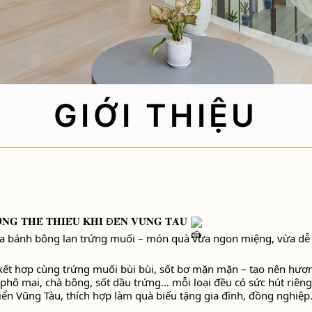
TUYỂN DỤNG
GIỚI THIỆU
𝐆 𝐓𝐇𝐄̂̉ 𝐓𝐇𝐈𝐄̂́𝐔 𝐊𝐇𝐈 Đ𝐄̂́𝐍 𝐕𝐔̃𝐍𝐆 𝐓𝐀̀𝐔
ua bánh bông lan trứng muối – món quà vừa ngon miệng, vừa dễ 
t hợp cùng trứng muối bùi bùi, sốt bơ mặn mặn – tạo nên hươn
hô mai, chà bông, sốt dầu trứng… mỗi loại đều có sức hút riêng
ển Vũng Tàu, thích hợp làm quà biếu tặng gia đình, đồng nghiệp