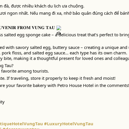
 đà, được nhiều khách du lịch ưa chuộng.
ơi ngon nhất. Nếu mang đi xa, nhớ bảo quản đúng cách để bánh
𝐔𝐕𝐄𝐍𝐈𝐑 𝐅𝐑𝐎𝐌 𝐕𝐔𝐍𝐆 𝐓𝐀𝐔
 salted egg sponge cake – a delicious treat that’s perfect to brin
ned with savory salted egg, buttery sauce – creating a unique and 
e, pork floss, and salted egg sauce… each type has its own charm.
y bite, making it a thoughtful present for loved ones and colleag
ng Tau?
 favorite among tourists.
e. If traveling, store it properly to keep it fresh and moist!
are your favorite bakery with Petro House Hotel in the comments
ity
tiqueHotelVungTau
#LuxuryHotelVungTau