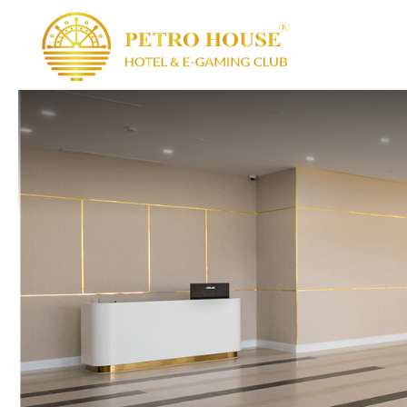
PETRO HOUSE
BAS
S
CÂU LẠC BỘ 