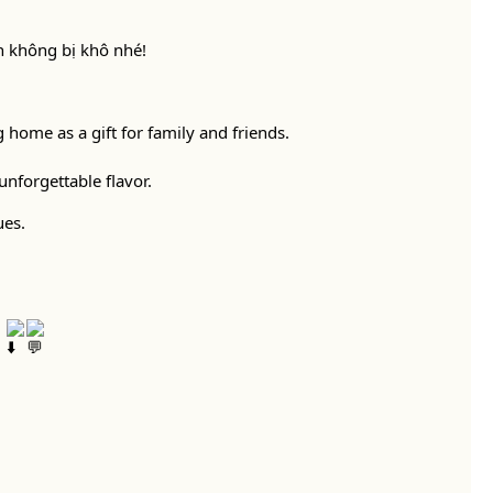
 không bị khô nhé!
g home as a gift for family and friends.
unforgettable flavor.
ues.
!