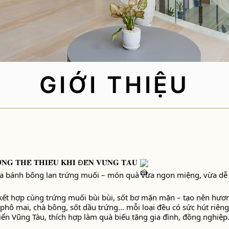
TUYỂN DỤNG
GIỚI THIỆU
𝐆 𝐓𝐇𝐄̂̉ 𝐓𝐇𝐈𝐄̂́𝐔 𝐊𝐇𝐈 Đ𝐄̂́𝐍 𝐕𝐔̃𝐍𝐆 𝐓𝐀̀𝐔
ua bánh bông lan trứng muối – món quà vừa ngon miệng, vừa dễ 
t hợp cùng trứng muối bùi bùi, sốt bơ mặn mặn – tạo nên hươn
hô mai, chà bông, sốt dầu trứng… mỗi loại đều có sức hút riêng
ển Vũng Tàu, thích hợp làm quà biếu tặng gia đình, đồng nghiệp