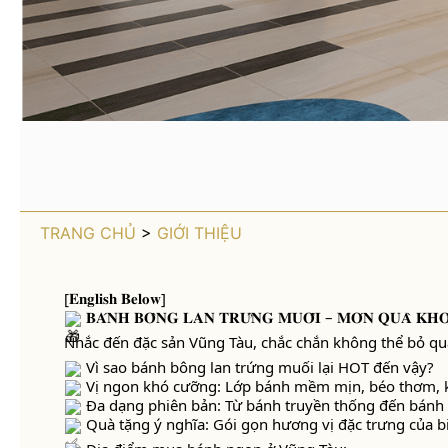
TRANG CHỦ
>
GIỚI THIỆU
[𝐄𝐧𝐠𝐥𝐢𝐬𝐡 𝐁𝐞𝐥𝐨𝐰]
𝐁𝐀́𝐍𝐇 𝐁𝐎̂𝐍𝐆 𝐋𝐀𝐍 𝐓𝐑𝐔̛́𝐍𝐆 𝐌𝐔𝐎̂́𝐈 – 𝐌𝐎́𝐍 𝐐𝐔𝐀̀ 𝐊𝐇𝐎̂
Nhắc đến đặc sản Vũng Tàu, chắc chắn không thể bỏ q
Vì
sao bánh bông lan trứng muối lại HOT đến vậy?
Vị ngon khó cưỡng: Lớp bánh mềm mịn, béo thơm, kế
Đa dạng phiên bản: Từ bánh truyền thống đến bánh p
Quà tặng ý nghĩa: Gói gọn hương vị đặc trưng của bi