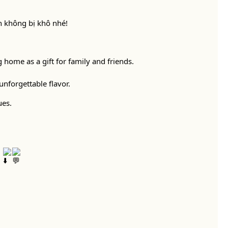
 không bị khô nhé!
g home as a gift for family and friends.
unforgettable flavor.
ues.
!