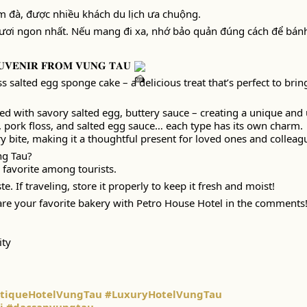
 đà, được nhiều khách du lịch ưa chuộng.
ơi ngon nhất. Nếu mang đi xa, nhớ bảo quản đúng cách để bánh
𝐔𝐕𝐄𝐍𝐈𝐑 𝐅𝐑𝐎𝐌 𝐕𝐔𝐍𝐆 𝐓𝐀𝐔
 salted egg sponge cake – a delicious treat that’s perfect to brin
ned with savory salted egg, buttery sauce – creating a unique and 
e, pork floss, and salted egg sauce… each type has its own charm.
y bite, making it a thoughtful present for loved ones and colleag
ng Tau?
 favorite among tourists.
e. If traveling, store it properly to keep it fresh and moist!
are your favorite bakery with Petro House Hotel in the comments
ity
tiqueHotelVungTau
#LuxuryHotelVungTau