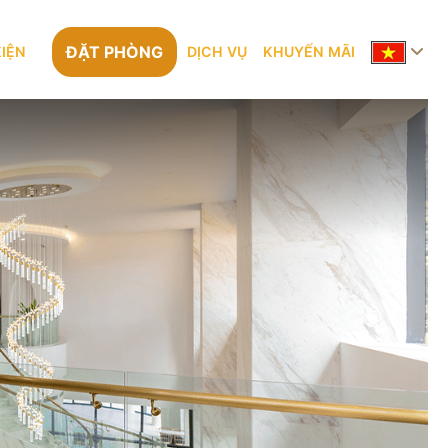
ĐẶT PHÒNG
KIỆN
DỊCH VỤ
KHUYẾN MÃI