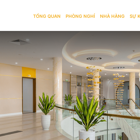
TỔNG QUAN
PHÒNG NGHỈ
TỔNG QUAN
PHÒNG NGHỈ
NHÀ HÀNG
SỰ 
 HOTEL & E-GAMING CLUB
BẢN ĐỒ
KHÁM PHÁ
NHÀ HÀNG
SỰ KIỆN
IL RESTAURANT
AMBAL BEER
DỊCH VỤ
KHUYẾN MÃI
GYM
TRÒ CHƠI MONACO CLUB
GIỚI THIỆU
BLOG
LIÊN HỆ
LIÊN HỆ