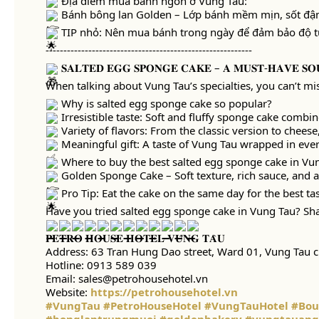
Địa điểm mua bánh ngon ở Vũng Tàu:
Bánh bông lan Golden – Lớp bánh mềm mịn, sốt đậm
TIP nhỏ: Nên mua bánh trong ngày để đảm bảo độ tư
----------------------------------------------------------
𝐒𝐀𝐋𝐓𝐄𝐃 𝐄𝐆𝐆 𝐒𝐏𝐎𝐍𝐆𝐄 𝐂𝐀𝐊𝐄 – 𝐀 𝐌𝐔𝐒𝐓-𝐇𝐀𝐕𝐄 𝐒𝐎
When talking about Vung Tau’s specialties, you can’t miss
Why is salted egg sponge cake so popular?
Irresistible taste: Soft and fluffy sponge cake combi
Variety of flavors: From the classic version to chees
Meaningful gift: A taste of Vung Tau wrapped in ever
Where to buy the best salted egg sponge cake in Vu
Golden Sponge Cake – Soft texture, rich sauce, and a
Pro Tip: Eat the cake on the same day for the best tast
Have you tried salted egg sponge cake in Vung Tau? Sh
𝐏𝐄𝐓𝐑𝐎 𝐇𝐎𝐔𝐒𝐄 𝐇𝐎𝐓𝐄𝐋 𝐕𝐔̃𝐍𝐆 𝐓𝐀̀𝐔
Address: 63 Tran Hung Dao street, Ward 01, Vung Tau c
Hotline: 0913 589 039
Email: sales@petrohousehotel.vn
Website:
https://petrohousehotel.vn
#VungTau
#PetroHouseHotel
#VungTauHotel
#Bou