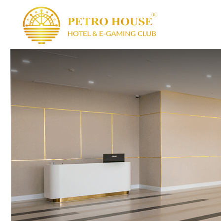
PETRO HOUSE
BAS
S
CÂU LẠC BỘ 