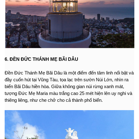
6. ĐỀN ĐỨC THÁNH MẸ BÃI DÂU 
Đền Đức Thánh Mẹ Bãi Dâu là một điểm đến tâm linh nổi bật và 
đầy cuốn hút tại Vũng Tàu, tọa lạc trên sườn Núi Lớn, nhìn ra 
biển Bãi Dâu hiền hòa. Giữa không gian núi rừng xanh mát, 
tượng Đức Mẹ Maria màu trắng cao 25 mét hiện lên uy nghi và 
thiêng liêng, như che chở cho cả thành phố biển.