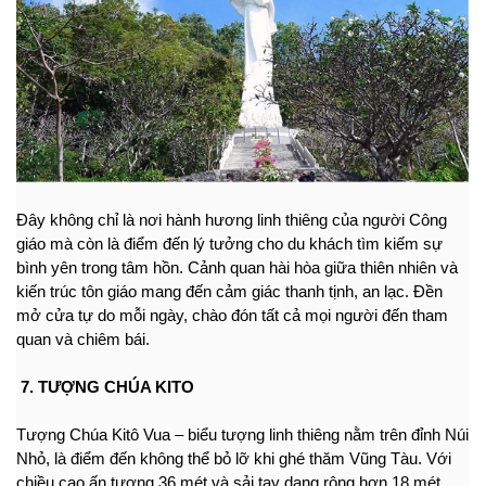
Đây không chỉ là nơi hành hương linh thiêng của người Công 
giáo mà còn là điểm đến lý tưởng cho du khách tìm kiếm sự 
bình yên trong tâm hồn. Cảnh quan hài hòa giữa thiên nhiên và 
kiến trúc tôn giáo mang đến cảm giác thanh tịnh, an lạc. Đền 
mở cửa tự do mỗi ngày, chào đón tất cả mọi người đến tham 
quan và chiêm bái.
 7. TƯỢNG CHÚA KITO 
Tượng Chúa Kitô Vua – biểu tượng linh thiêng nằm trên đỉnh Núi 
Nhỏ, là điểm đến không thể bỏ lỡ khi ghé thăm Vũng Tàu. Với 
chiều cao ấn tượng 36 mét và sải tay dang rộng hơn 18 mét, 