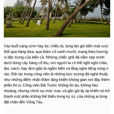
Vào buổi sáng sớm hay lúc chiều tà, từng làn gió biển mát rượi 
thổi qua hàng dừa, qua thảm cỏ xanh mướt, mang theo hương 
vị đặc trưng của biển cả. Những chiếc ghế đá nằm nép mình 
dưới bóng cây bàng cổ thụ, nơi người ta có thể ngồi nghỉ chân, 
đọc sách, hay đơn giản là ngắm biển và lắng nghe tiếng sóng rì 
rào. Rải rác trong công viên là những bức tượng đá nghệ thuật, 
như những điểm nhấn thầm lặng khiến không gian nơi đây thêm 
phần thi vị. Công viên Bãi Trước không ồn ào, không hào 
nhoáng, nhưng chính sự mộc mạc và gần gũi ấy lại khiến nó trở 
thành một phần không thể thiếu trong ký ức của những ai từng 
đặt chân đến Vũng Tàu.