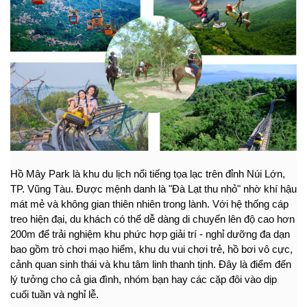
Hồ Mây Park là khu du lịch nổi tiếng tọa lạc trên đỉnh Núi Lớn, 
TP. Vũng Tàu. Được mệnh danh là "Đà Lạt thu nhỏ" nhờ khí hậu 
mát mẻ và không gian thiên nhiên trong lành. Với hệ thống cáp 
treo hiện đại, du khách có thể dễ dàng di chuyển lên độ cao hơn 
200m để trải nghiệm khu phức hợp giải trí - nghỉ dưỡng đa dạn 
bao gồm trò chơi mạo hiểm, khu du vui chơi trẻ, hồ bơi vô cực, 
cảnh quan sinh thái và khu tâm linh thanh tịnh. Đây là điểm đến 
lý tưởng cho cả gia đình, nhóm bạn hay các cặp đôi vào dịp 
cuối tuần và nghỉ lễ.