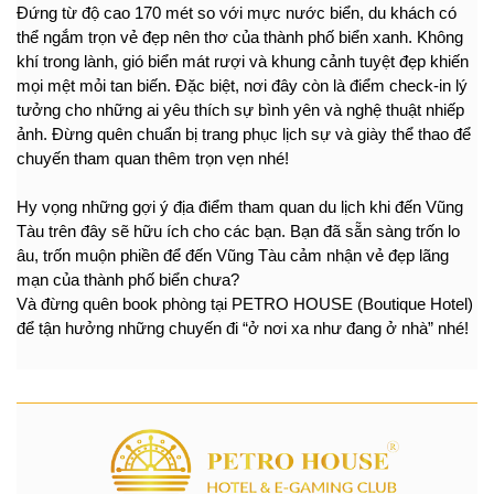
Đứng từ độ cao 170 mét so với mực nước biển, du khách có 
thể ngắm trọn vẻ đẹp nên thơ của thành phố biển xanh. Không 
khí trong lành, gió biển mát rượi và khung cảnh tuyệt đẹp khiến 
mọi mệt mỏi tan biến. Đặc biệt, nơi đây còn là điểm check-in lý 
tưởng cho những ai yêu thích sự bình yên và nghệ thuật nhiếp 
ảnh. Đừng quên chuẩn bị trang phục lịch sự và giày thể thao để 
chuyến tham quan thêm trọn vẹn nhé!
Hy vọng những gợi ý địa điểm tham quan du lịch khi đến Vũng 
Tàu trên đây sẽ hữu ích cho các bạn. Bạn đã sẵn sàng trốn lo 
âu, trốn muộn phiền để đến Vũng Tàu cảm nhận vẻ đẹp lãng 
mạn của thành phố biển chưa? 
Và đừng quên book phòng tại PETRO HOUSE (Boutique Hotel) 
để tận hưởng những chuyến đi “ở nơi xa như đang ở nhà” nhé!