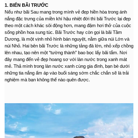
1. BIỂN BÃI TRƯỚC
Nếu như bãi Sau mang trong mình vẻ đẹp hiền hòa trong ánh 
nắng đặc trưng của miền khí hậu nhiệt đới thì bãi Trước lại đẹp 
theo một cách khác sôi động hơn, mang đậm hơi thở của cuộc 
sống phồn hoa sung túc. Bãi Trước hay còn gọi là bãi Tầm 
Dương, là một vịnh nhỏ hình bán nguyệt, nằm giữa núi Lớn và 
núi Nhỏ. Hai bên bãi Trước là những tảng đá lớn, nhỏ xếp chồng 
lên nhau, tạo nên một “tường thành” bao bọc lấy bãi tắm. Nơi 
đây mang đến vẻ đẹp hoang sơ với làn nước trong xanh mát 
mẻ. Thả mình trong làn nước xanh cùng gia đình, bạn bè dưới 
những tia nắng ấm áp vào buổi sáng sớm chắc chắn sẽ là trải 
nghiệm mà bạn không thể nào quên được.