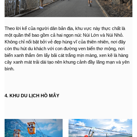
Theo lời kể của người dân bản địa, khu vực này thực chất là 
một quần thể bao gồm cả hai ngọn núi: Núi Lớn và Núi Nhỏ. 
Không chỉ nổi bật bởi vẻ đẹp hùng vĩ của thiên nhiên, nơi đây 
còn thu hút du khách với con đường ven biển thơ mộng, nơi 
biển xanh thắm ôm lấy bãi cát trắng mịn màng, xen kẽ là hàng 
cây xanh mát trải dài tạo nên khung cảnh đầy lãng mạn và yên 
bình.
4. KHU DU LỊCH HỒ MÂY 