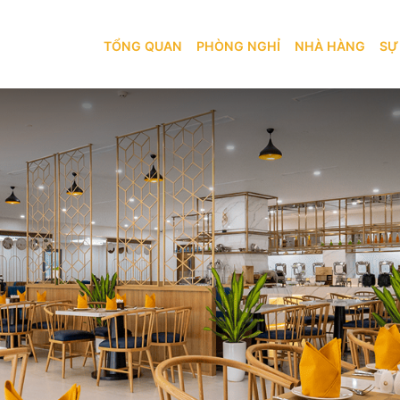
TỔNG QUAN
PHÒNG NGHỈ
TỔNG QUAN
PHÒNG NGHỈ
NHÀ HÀNG
SỰ
 HOTEL & E-GAMING CLUB
BẢN ĐỒ
KHÁM PHÁ
NHÀ HÀNG
SỰ KIỆN
IL RESTAURANT
AMBAL BEER
DỊCH VỤ
KHUYẾN MÃI
GYM
TRÒ CHƠI MONACO CLUB
GIỚI THIỆU
BLOG
LIÊN HỆ
LIÊN HỆ