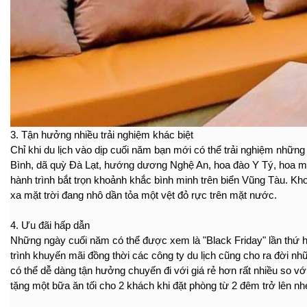
3. Tận hưởng nhiều trải nghiệm khác biệt 
Chỉ khi du lịch vào dịp cuối năm bạn mới có thể trải nghiệm nhữn
Bình, dã quỳ Đà Lạt, hướng dương Nghệ An, hoa đào Y Tý, hoa mận
hành trình bắt trọn khoảnh khắc bình minh trên biển Vũng Tàu. Kh
xa mặt trời đang nhô dần tỏa một vệt đỏ rực trên mặt nước. 
4. Ưu đãi hấp dẫn 
Những ngày cuối năm có thể được xem là "Black Friday" lần thứ h
trình khuyến mãi đồng thời các công ty du lịch cũng cho ra đời n
có thể dễ dàng tận hưởng chuyến đi với giá rẻ hơn rất nhiều s
tặng một bữa ăn tối cho 2 khách khi đặt phòng từ 2 đêm trở lên nh