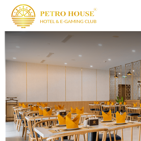
PETRO HOUSE
BAS
S
CÂU LẠC BỘ 