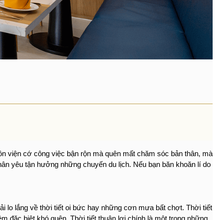
uôn viện cớ công việc bận rộn mà quên mất chăm sóc bản thân, mà 
hân yêu tận hưởng những chuyến du lịch. Nếu bạn băn khoăn lí do 
o lắng về thời tiết oi bức hay những cơn mưa bất chợt. Thời tiết 
đặc biệt khó quên. Thời tiết thuận lợi chính là một trong những 