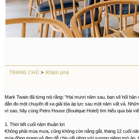
TRANG CHỦ
>
Khám phá
Mark Twain đã từng nói rằng: “Hai mươi năm sau, bạn sẽ hối hận 
đắn đo một chuyến đi xa giải tỏa áp lực sau một năm vất vả. Nhữn
vì sao, hãy cùng 
Petro House 
(Boutique Hotel)
 tìm hiểu qua bài vi
1. Thời tiết cuối năm thuận lợi
Không phải mùa mưa, cũng không còn nắng gắt, tháng 12 cuối năm c
mùa đông mang vẻ đẹp dễ chịu rất riêng với sương giăng mờ ảo, trư