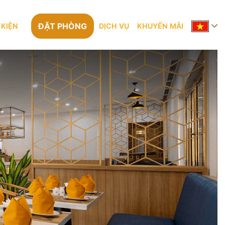
ĐẶT PHÒNG
 KIỆN
DỊCH VỤ
KHUYẾN MÃI