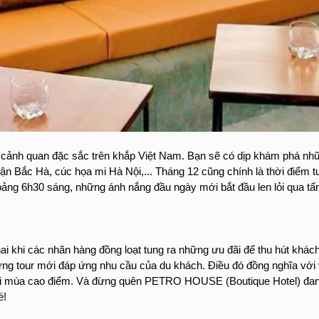
g cảnh quan đặc sắc trên khắp Việt Nam. Bạn sẽ có dịp khám phá nhữ
 Bắc Hà, cúc họa mi Hà Nội,... Tháng 12 cũng chính là thời điểm t
oảng 6h30 sáng, những ánh nắng đầu ngày mới bắt đầu len lỏi qua tấm
ai khi các nhãn hàng đồng loạt tung ra những ưu đãi để thu hút khác
hững tour mới đáp ứng nhu cầu của du khách. Điều đó đồng nghĩa với 
o với mùa cao điểm. Và đừng quên PETRO HOUSE (Boutique Hotel) đan
é!