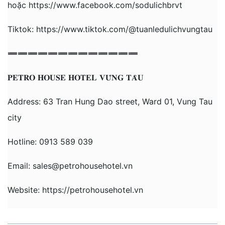
hoặc https://www.facebook.com/sodulichbrvt
Tiktok: https://www.tiktok.com/@tuanledulichvungtau
➖➖➖➖➖➖➖➖➖➖➖➖➖
𝐏𝐄𝐓𝐑𝐎 𝐇𝐎𝐔𝐒𝐄 𝐇𝐎𝐓𝐄𝐋 𝐕𝐔̃𝐍𝐆 𝐓𝐀̀𝐔
Address: 63 Tran Hung Dao street, Ward 01, Vung Tau
city
Hotline: 0913 589 039
Email: sales@petrohousehotel.vn
Website: https://petrohousehotel.vn